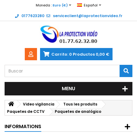
Moneda :
Euro (€)
Español
0177623280
serviceclient@laprotectionvideo.fr
Carrito:
0
Productos
0,00 €
MENU
Video vigilancia
Tous les produits
Paquetes de CCTV
Paquetes de analógico
INFORMATIONS