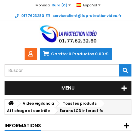
Moneda :
Euro (€)
Español
0177623280
serviceclient@laprotectionvideo.fr
Carrito:
0
Productos
0,00 €
MENU
Video vigilancia
Tous les produits
Affichage et contrôle
Écrans LCD interactifs
INFORMATIONS