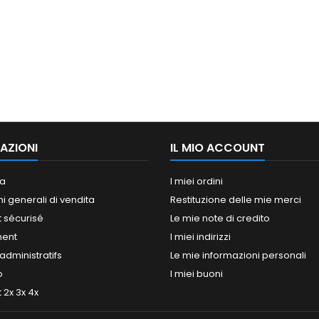
AZIONI
IL MIO ACCOUNT
a
I miei ordini
i generali di vendita
Restituzione delle mie merci
 sécurisé
Le mie note di credito
ment
I miei indirizzi
dministratifs
Le mie informazioni personali
o
I miei buoni
2x 3x 4x