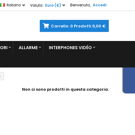
Italiano
Benvenuto,
Accedi
Valuta :
Euro (€)
Carrello:
0
Prodotti
0,00 €
ORI
ALLARME
INTERPHONES VIDÉO
s
Non ci sono prodotti in questa categoria.