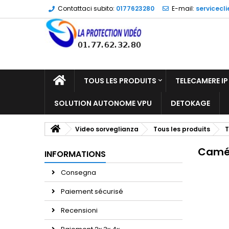
Contattaci subito:
0177623280
E-mail:
servicecl
TOUS LES PRODUITS
TELECAMERE IP
SOLUTION AUTONOME VPU
DETOKAGE
Video sorveglianza
Tous les produits
T
Camér
INFORMATIONS
Consegna
Paiement sécurisé
Recensioni