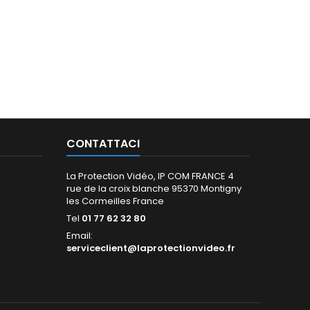
CONTATTACI
La Protection Vidéo, IP COM FRANCE 4
rue de la croix blanche 95370 Montigny
les Cormeilles France
Tel
01 77 62 32 80
Email:
serviceclient@laprotectionvideo.fr