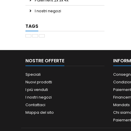
Paiement 2x 3x 4x
I nostri negozi
TAGS
NOSTRE OFFERTE
INFORM
Speciali
Consegn
Nuovi prodotti
Condizion
I più venduti
Paiement
I nostri negozi
Finance
Contattaci
Mandats a
Mappa del sito
Chi siam
Paiement 