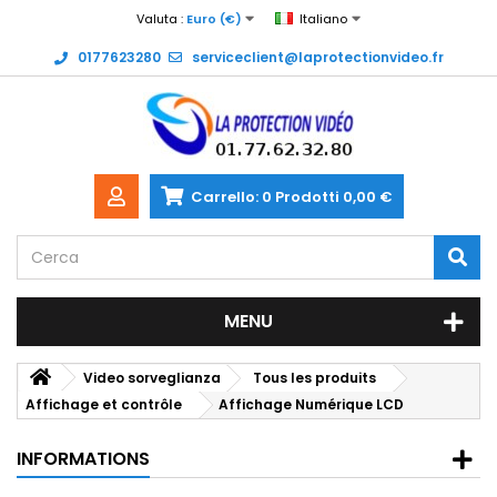
Valuta :
Euro (€)
Italiano
0177623280
serviceclient@laprotectionvideo.fr
Carrello:
0
Prodotti
0,00 €
MENU
Video sorveglianza
Tous les produits
Affichage et contrôle
Affichage Numérique LCD
INFORMATIONS