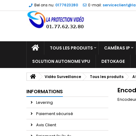
Bel ons nu:
0177623280
E-mail:
serviceclient@la
TOUS LES PRODUITS
CAMÉRAS IP
SOLUTION AUTONOME VPU
DETOKAGE
Vidéo Surveillance
Tous les produits
A
Encod
INFORMATIONS
Encodeur
Levering
Paiement sécurisé
Avis Client