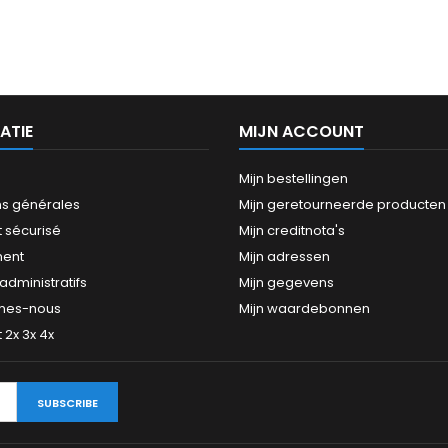
ATIE
MIJN ACCOUNT
Mijn bestellingen
ns générales
Mijn geretourneerde producten
 sécurisé
Mijn creditnota's
ment
Mijn adressen
dministratifs
Mijn gegevens
mes-nous
Mijn waardebonnen
2x 3x 4x
SUBSCRIBE