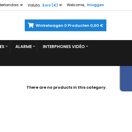
éerlandais
Welcome,
Inloggen
Valuta :
Euro (€)
Winkelwagen
0
Producten
0,00 €
ES
ALARME
INTERPHONES VIDÉO
There are no products in this category.