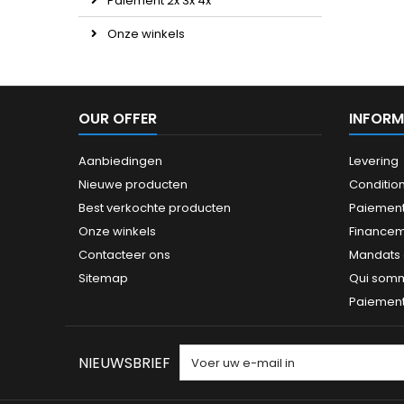
Paiement 2x 3x 4x
Onze winkels
OUR OFFER
INFORM
Aanbiedingen
Levering
Nieuwe producten
Conditio
Best verkochte producten
Paiement
Onze winkels
Finance
Contacteer ons
Mandats a
Sitemap
Qui som
Paiement 
NIEUWSBRIEF