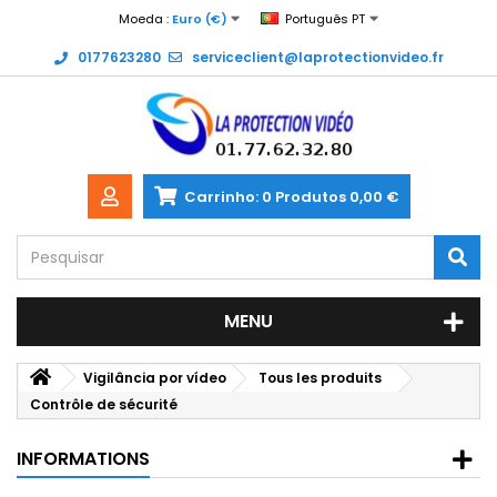
Moeda :
Euro (€)
Português PT
0177623280
serviceclient@laprotectionvideo.fr
Carrinho:
0
Produtos
0,00 €
MENU
Vigilância por vídeo
Tous les produits
Contrôle de sécurité
INFORMATIONS