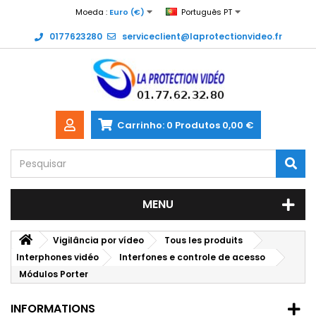
Moeda :
Euro (€)
Português PT
0177623280
serviceclient@laprotectionvideo.fr
Carrinho:
0
Produtos
0,00 €
MENU
Vigilância por vídeo
Tous les produits
Interphones vidéo
Interfones e controle de acesso
Módulos Porter
INFORMATIONS