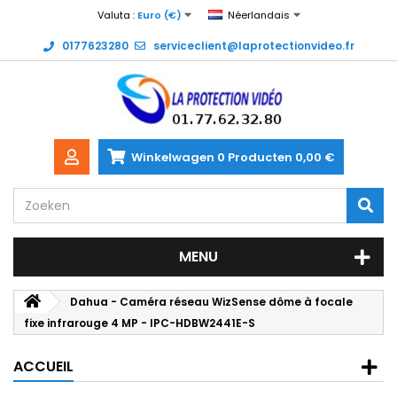
Valuta :
Euro (€)
Néerlandais
0177623280
serviceclient@laprotectionvideo.fr
Winkelwagen
0
Producten
0,00 €
MENU
Dahua - Caméra réseau WizSense dôme à focale
fixe infrarouge 4 MP - IPC-HDBW2441E-S
ACCUEIL