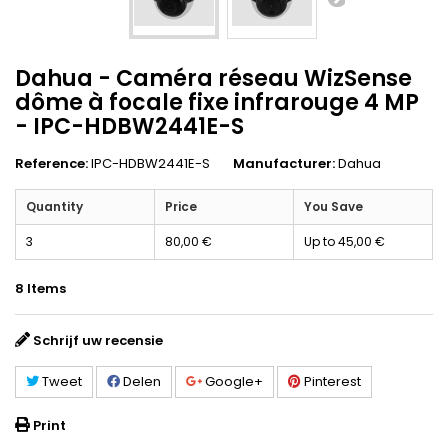
Dahua - Caméra réseau WizSense
dôme à focale fixe infrarouge 4 MP
- IPC-HDBW2441E-S
Reference:
IPC-HDBW2441E-S
Manufacturer:
Dahua
Quantity
Price
You Save
3
80,00 €
Up to
45,00 €
8
Items
Schrijf uw recensie
Tweet
Delen
Google+
Pinterest
Print