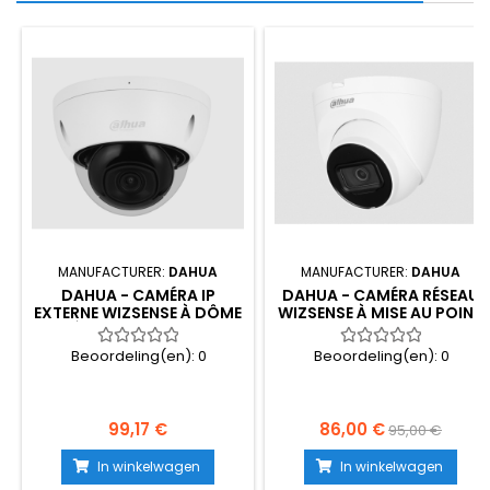
MANUFACTURER:
DAHUA
MANUFACTURER:
DAHUA
DAHUA - CAMÉRA IP
DAHUA - CAMÉRA RÉSEAU
EXTERNE WIZSENSE À DÔME
WIZSENSE À MISE AU POINT
IR À FOCALE FIXE 5MP
FIXE INFRAROUGE 4 MP -...
STARLIGHT WDR...
Beoordeling(en):
0
Beoordeling(en):
0
99,17 €
86,00 €
95,00 €
In winkelwagen
In winkelwagen