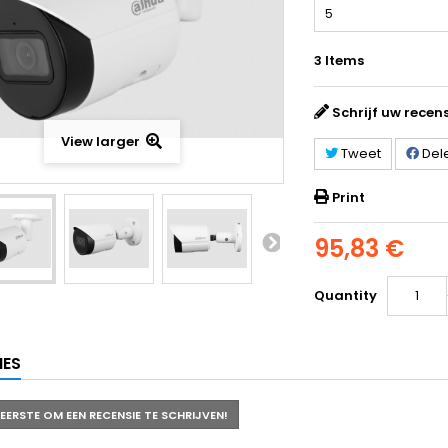
5
3
Items
Schrijf uw recen
View larger
Tweet
Del
Print
95,83 €
Quantity
IES
 EERSTE OM EEN RECENSIE TE SCHRIJVEN!