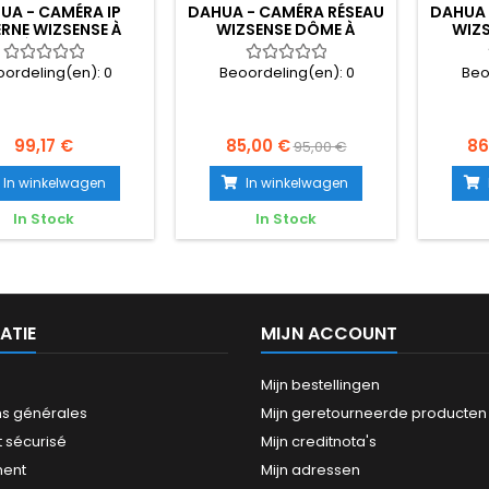
UA - CAMÉRA IP
DAHUA - CAMÉRA RÉSEAU
DAHUA 
RNE WIZSENSE À
WIZSENSE DÔME À
WIZS
IR À FOCALE FIXE
FOCALE FIXE INFRAROUGE
POINT 
TARLIGHT WDR...
4 MP -...
oordeling(en):
0
Beoordeling(en):
0
Beo
99,17 €
85,00 €
86
95,00 €
In winkelwagen
In winkelwagen
In Stock
In Stock
ATIE
MIJN ACCOUNT
Mijn bestellingen
ns générales
Mijn geretourneerde producten
 sécurisé
Mijn creditnota's
ment
Mijn adressen