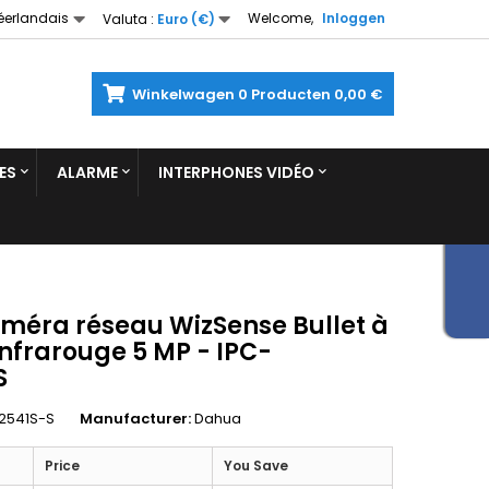
éerlandais
Welcome,
Inloggen
Valuta :
Euro (€)
Winkelwagen
0
Producten
0,00 €
ES
ALARME
INTERPHONES VIDÉO
méra réseau WizSense Bullet à
 infrarouge 5 MP - IPC-
S
2541S-S
Manufacturer:
Dahua
Price
You Save