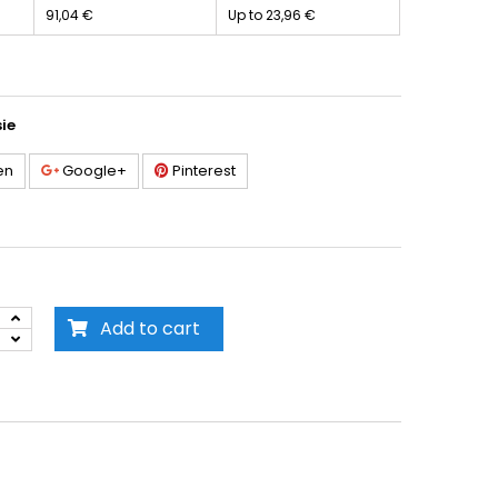
91,04 €
Up to
23,96 €
sie
en
Google+
Pinterest
Add to cart