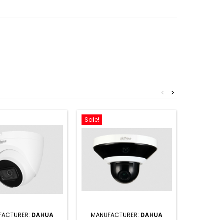
<
>
Sale!
Sale!
FACTURER:
DAHUA
MANUFACTURER:
DAHUA
MANUF