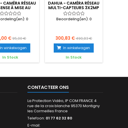
- CAMÉRA RÉSEAU
DAHUA - CAMÉRA RÉSEAU
DAHUA 
ENSE À MISE AU
MULTI-CAPTEURS 3X2MP
RÉSEAU 
FIXE INFRAROUGE 4
+ CAMÉRA PTZ -
FIXE 5
MP -...
PSDW5631S-B360
ordeling(en):
0
Beoordeling(en):
0
Beoo
,00 €
300,83 €
59
95,00 €
490,83 €
In winkelwagen
In winkelwagen
In Stock
In Stock
CONTACTEER ONS
La Protection Vidéo, IP COM FRANCE 4
rue de la croix blanche 95370 Montigny
les Cormeilles France
Telefoon:
01 77 62 32 80
E-mail: