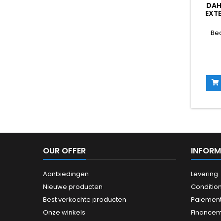
DAH
EXTE
DÔME 
5MP S
Be
OUR OFFER
INFORM
Aanbiedingen
Levering
Nieuwe producten
Conditio
Best verkochte producten
Paiement
Onze winkels
Finance