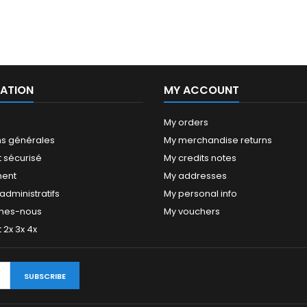
ATION
MY ACCOUNT
My orders
ns générales
My merchandise returns
 sécurisé
My credits notes
ment
My addresses
dministratifs
My personal info
mes-nous
My vouchers
2x 3x 4x
SUBSCRIBE