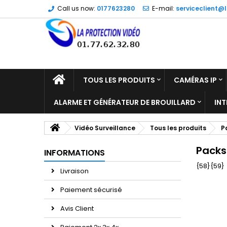
Call us now:
0177623280
E-mail:
serviceclient@l
TOUS LES PRODUITS
CAMÉRAS IP
ALARME ET GÉNÉRATEUR DE BROUILLARD
IN
Vidéo Surveillance
Tous les produits
P
Packs
INFORMATIONS
{58}
{59}
Livraison
Paiement sécurisé
Avis Client