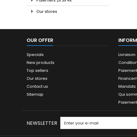
Paiement 2x 3x 4x
Our stores
OUR OFFER
INFORM
Specials
Livraison
New products
Conditio
Top sellers
Paiement
Our stores
Finance
Contact us
Mandats a
Sitemap
Qui som
Paiement 
NEWSLETTER