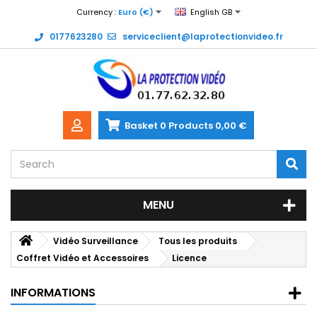
Currency :
Euro (€)
English GB
0177623280
serviceclient@laprotectionvideo.fr
Basket
0
Products
0,00 €
MENU
Vidéo Surveillance
Tous les produits
Coffret Vidéo et Accessoires
Licence
INFORMATIONS