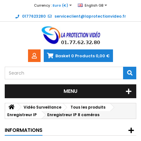
Currency :
Euro (€)
English GB
0177623280
serviceclient@laprotectionvideo.fr
Basket
0
Products
0,00 €
MENU
Vidéo Surveillance
Tous les produits
Enregistreur IP
Enregistreur IP 8 caméras
INFORMATIONS