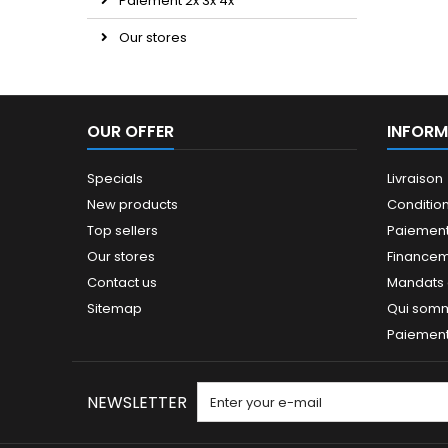
Paiement 2x 3x 4x
Our stores
OUR OFFER
INFORM
Specials
Livraison
New products
Conditio
Top sellers
Paiement
Our stores
Finance
Contact us
Mandats a
Sitemap
Qui som
Paiement 
NEWSLETTER