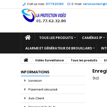
Call us now:
0177623280
E-mail:
serviceclient@l
TOUS LES PRODUITS
CAMÉRAS IP
ALARME ET GÉNÉRATEUR DE BROUILLARD
IN
Vidéo Surveillance
Tous les produits
E
Enreg
INFORMATIONS
{52}
Livraison
Paiement sécurisé
Avis Client