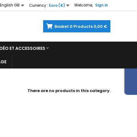
English GB
Welcome,
Sign in
Currency :
Euro (€)
Basket
0
Products
0,00 €
DÉO ET ACCESSOIRES
AGE
There are no products in this category.