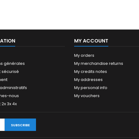
ATION
MY ACCOUNT
My orders
ns générales
My merchandise returns
 sécurisé
My credits notes
ment
My addresses
dministratifs
My personal info
mes-nous
My vouchers
2x 3x 4x
SUBSCRIBE