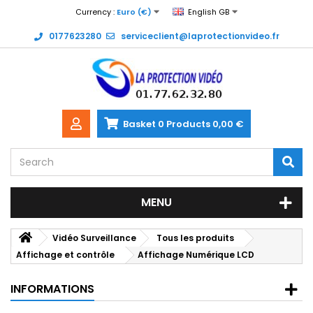
Currency :
Euro (€)
English GB
0177623280
serviceclient@laprotectionvideo.fr
Basket
0
Products
0,00 €
MENU
Vidéo Surveillance
Tous les produits
Affichage et contrôle
Affichage Numérique LCD
INFORMATIONS