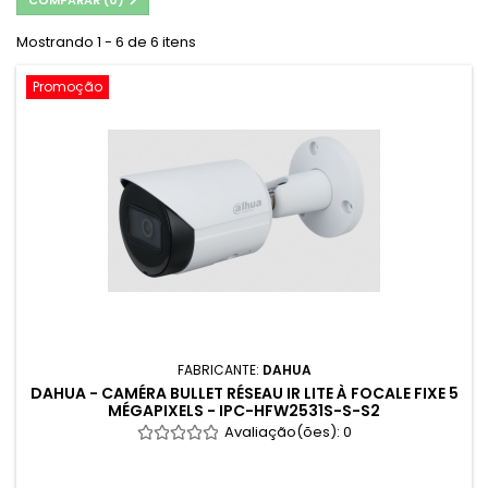
COMPARAR (
0
)
Mostrando 1 - 6 de 6 itens
Promoção
FABRICANTE:
DAHUA
DAHUA - CAMÉRA BULLET RÉSEAU IR LITE À FOCALE FIXE 5
MÉGAPIXELS - IPC-HFW2531S-S-S2
Avaliação(ões):
0