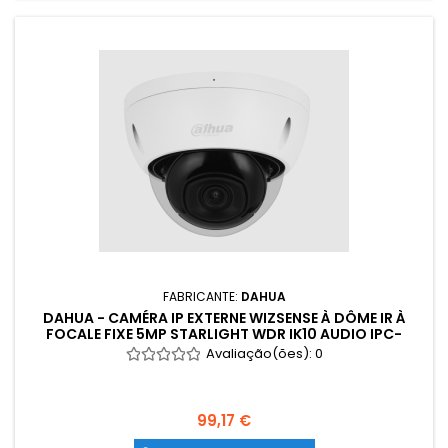
FABRICANTE:
DAHUA
DAHUA - CAMÉRA IP EXTERNE WIZSENSE À DÔME IR À
FOCALE FIXE 5MP STARLIGHT WDR IK10 AUDIO IPC-
HDBW2541E-S
Avaliação(ões):
0
99,17 €