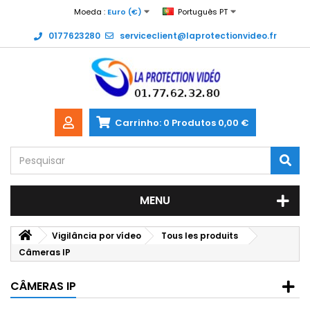
Moeda :
Euro (€)
Português PT
0177623280
serviceclient@laprotectionvideo.fr
Carrinho:
0
Produtos
0,00 €
MENU
Vigilância por vídeo
Tous les produits
Câmeras IP
CÂMERAS IP