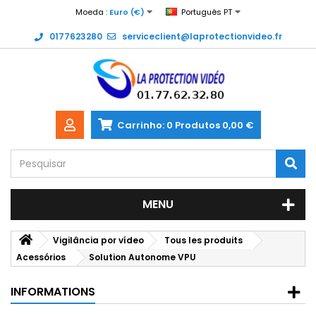
Moeda :
Euro (€)
Português PT
0177623280
serviceclient@laprotectionvideo.fr
Carrinho:
0
Produtos
0,00 €
MENU
Vigilância por vídeo
Tous les produits
Acessórios
Solution Autonome VPU
INFORMATIONS