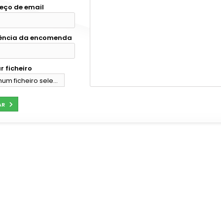
eço de email
ência da encomenda
r ficheiro
um ficheiro selecionado
olher
AR