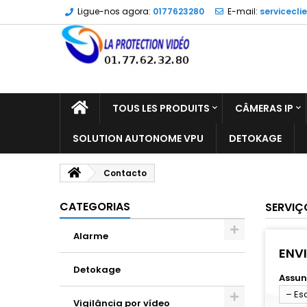
Ligue-nos agora:
0177623280
E-mail:
servicecli
TOUS LES PRODUITS
CÂMERAS IP
SOLUTION AUTONOME VPU
DETOKAGE
Contacto
CATEGORIAS
SERVIÇ
Alarme
ENV
Detokage
Assun
– Es
Vigilância por vídeo