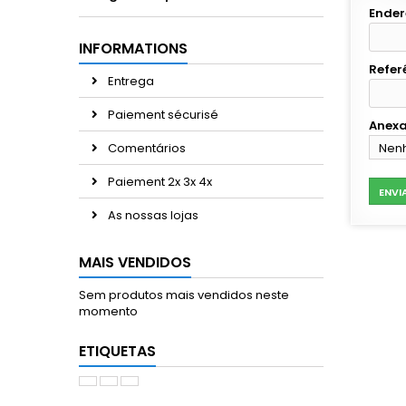
Ender
INFORMATIONS
Refer
Entrega
Paiement sécurisé
Anexa
Comentários
Nenh
Esc
Paiement 2x 3x 4x
ENVI
As nossas lojas
MAIS VENDIDOS
Sem produtos mais vendidos neste
momento
ETIQUETAS