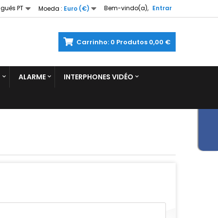
uguês PT
Bem-vindo(a),
Entrar
Moeda :
Euro (€)
Carrinho:
0
Produtos
0,00 €
S
ALARME
INTERPHONES VIDÉO