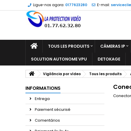
Ligue-nos agora:
0177623280
E-mail:
servicecli
TOUS LES PRODUITS
CÂMERAS IP
SOLUTION AUTONOME VPU
DETOKAGE
Vigilância por vídeo
Tous les produits
Conec
INFORMATIONS
Conecto
Entrega
Paiement sécurisé
Comentários