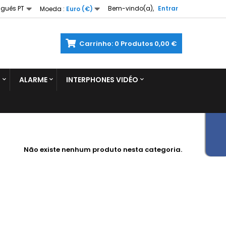
uguês PT
Bem-vindo(a),
Entrar
Moeda :
Euro (€)
Carrinho:
0
Produtos
0,00 €
S
ALARME
INTERPHONES VIDÉO
Não existe nenhum produto nesta categoria.