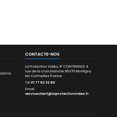
CONTACTE-NOS
La Protection Vidéo, IP COM FRANCE 4
rue de la croix blanche 95370 Montigny
adoria
les Cormeilles France
Tel
01 77 62 32 80
Email:
serviceclient@laprotectionvideo.fr