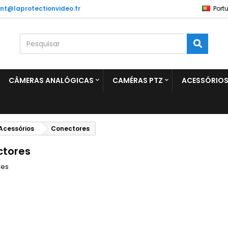
ent@laprotectionvideo.fr
Port
CÂMERAS ANALÓGICAS
CAMÉRAS PTZ
ACESSÓRIO
Acessórios
Conectores
tores
res