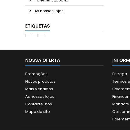
Paiement 2x 3x 4x
As nossas lojas
ETIQUETAS
NOSSA OFERTA
INFOR
Promoções
Entrega
Novos produtos
Termos e
Mais Vendidos
Paiement
As nossas lojas
Finance
Contacte-nos
Mandats a
Mapa do site
Qui som
Paiement 