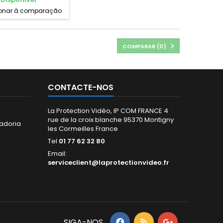
ionar à comparação
COMPARAR (
0
)
CONTACTE-NOS
La Protection Vidéo, IP COM FRANCE 4
rue de la croix blanche 95370 Montigny
adoria
les Cormeilles France
Tel
01 77 62 32 80
Email:
serviceclient@laprotectionvideo.fr
SIGA-NOS