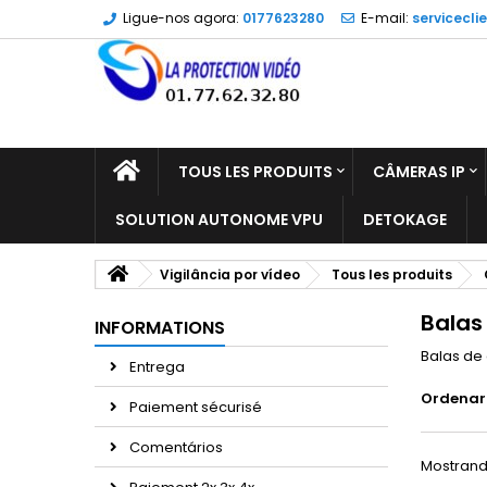
Ligue-nos agora:
0177623280
E-mail:
servicecli
TOUS LES PRODUITS
CÂMERAS IP
SOLUTION AUTONOME VPU
DETOKAGE
Vigilância por vídeo
Tous les produits
Balas
INFORMATIONS
Balas de
Entrega
Ordenar
Paiement sécurisé
Comentários
Mostrando