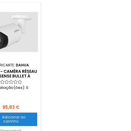
RICANTE:
DAHUA
- CAMÉRA RÉSEAU
SENSE BULLET À
 FIXE INFRAROUGE
- IPC-HFW2541S-S
aliação(ões):
0
95,83 €
Adicionar ao
carrinho
Disponível