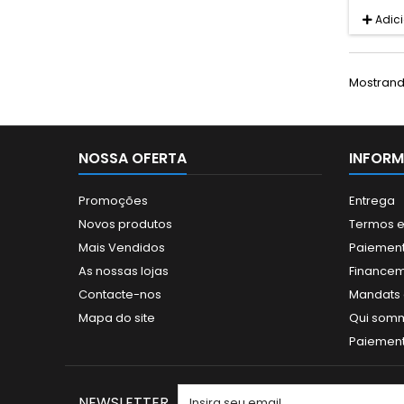
Adic
Mostrando
NOSSA OFERTA
INFOR
Promoções
Entrega
Novos produtos
Termos e
Mais Vendidos
Paiement
As nossas lojas
Finance
Contacte-nos
Mandats a
Mapa do site
Qui som
Paiement 
NEWSLETTER