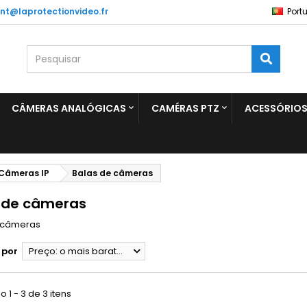
ent@laprotectionvideo.fr
Port
CÂMERAS ANALÓGICAS
CAMÉRAS PTZ
ACESSÓRIO
Câmeras IP
Balas de câmeras
 de câmeras
 câmeras
 por
Preço: o mais barato primeiro
 1 - 3 de 3 itens