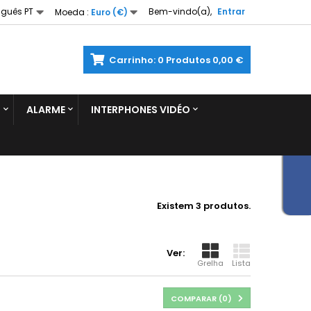
uguês PT
Bem-vindo(a),
Entrar
Moeda :
Euro (€)
Carrinho:
0
Produtos
0,00 €
S
ALARME
INTERPHONES VIDÉO
Existem 3 produtos.
Ver:
Grelha
Lista
COMPARAR (
0
)