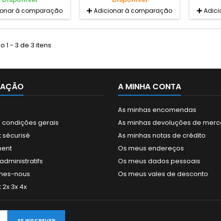
ionar à comparação
Adicionar à comparação
Adic
 1 - 3 de 3 itens
MAÇÃO
A MINHA CONTA
As minhas encomendas
 condições gerais
As minhas devoluções de merc
 sécurisé
As minhas notas de crédito
ment
Os meus endereços
dministratifs
Os meus dados pessoais
mes-nous
Os meus vales de desconto
2x 3x 4x
SE INSCREVER