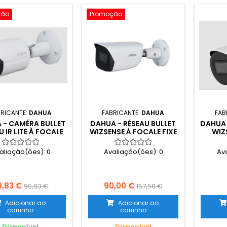
ção
Promoção
BRICANTE:
DAHUA
FABRICANTE:
DAHUA
FAB
 - CAMÉRA BULLET
DAHUA - RÉSEAU BULLET
DAHUA 
 IR LITE À FOCALE
WIZSENSE À FOCALE FIXE
WIZ
 MÉGAPIXELS - IPC-
INFRAROUGE 4 MP - IPC-
FOCALE
FW2531S-S-S2
HFW3441E-SA
5 MP 
aliação(ões):
0
Avaliação(ões):
0
Av
9,83 €
90,00 €
90,83 €
157,50 €
Adicionar ao
Adicionar ao
carrinho
carrinho
Disponível
Disponível