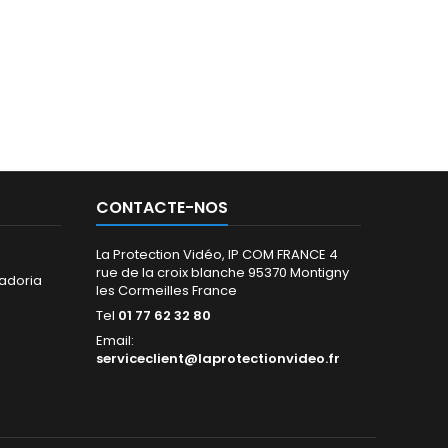
CONTACTE-NOS
La Protection Vidéo, IP COM FRANCE 4
rue de la croix blanche 95370 Montigny
adoria
les Cormeilles France
Tel
01 77 62 32 80
Email:
serviceclient@laprotectionvideo.fr