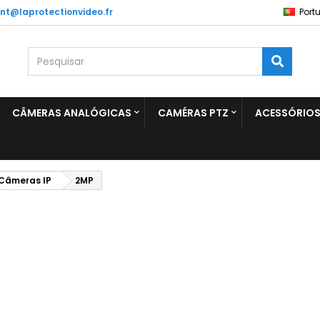
ent@laprotectionvideo.fr
Port
CÂMERAS ANALÓGICAS
CAMÉRAS PTZ
ACESSÓRIO
Câmeras IP
2MP