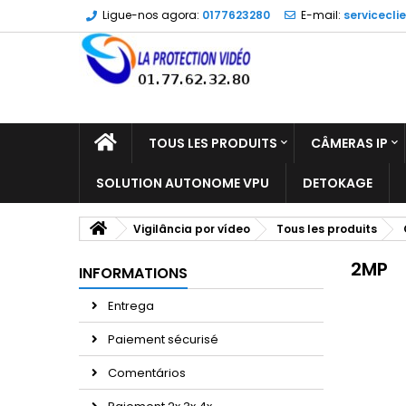
Ligue-nos agora:
0177623280
E-mail:
servicecli
TOUS LES PRODUITS
CÂMERAS IP
SOLUTION AUTONOME VPU
DETOKAGE
Vigilância por vídeo
Tous les produits
2MP
INFORMATIONS
Entrega
Paiement sécurisé
Comentários