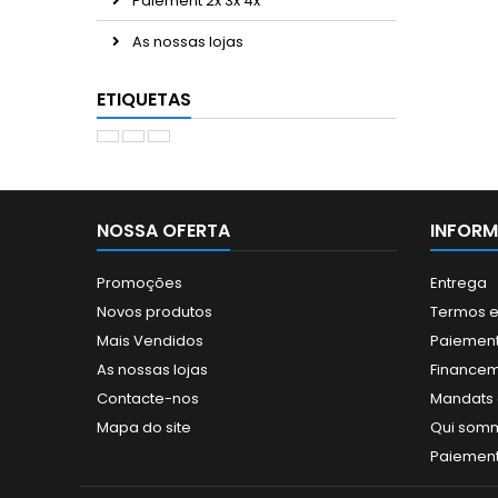
Paiement 2x 3x 4x
As nossas lojas
ETIQUETAS
NOSSA OFERTA
INFOR
Promoções
Entrega
Novos produtos
Termos e
Mais Vendidos
Paiement
As nossas lojas
Finance
Contacte-nos
Mandats a
Mapa do site
Qui som
Paiement 