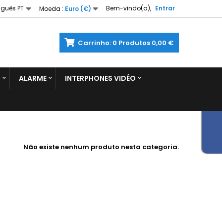
uguês PT
Bem-vindo(a),
Entrar
Moeda :
Euro (€)
Carrinho:
0
Produtos
0,00 €
S
ALARME
INTERPHONES VIDÉO
Não existe nenhum produto nesta categoria.