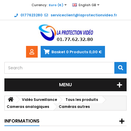
Currency :
Euro (€)
English GB
0177623280
serviceclient@laprotectionvideo.fr
Basket
0
Products
0,00 €
MENU
Vidéo Surveillance
Tous les produits
Cameras analogiques
Caméras autres
INFORMATIONS