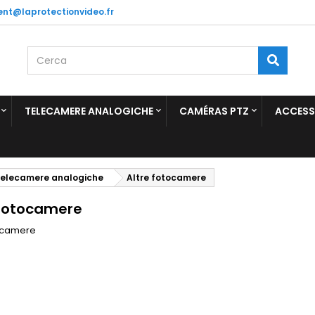
ient@laprotectionvideo.fr
TELECAMERE ANALOGICHE
CAMÉRAS PTZ
ACCESS
elecamere analogiche
Altre fotocamere
 fotocamere
tocamere