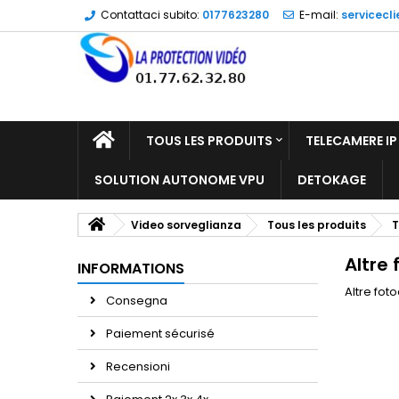
Contattaci subito:
0177623280
E-mail:
servicecl
TOUS LES PRODUITS
TELECAMERE IP
SOLUTION AUTONOME VPU
DETOKAGE
Video sorveglianza
Tous les produits
T
Altre
INFORMATIONS
Altre fo
Consegna
Paiement sécurisé
Recensioni