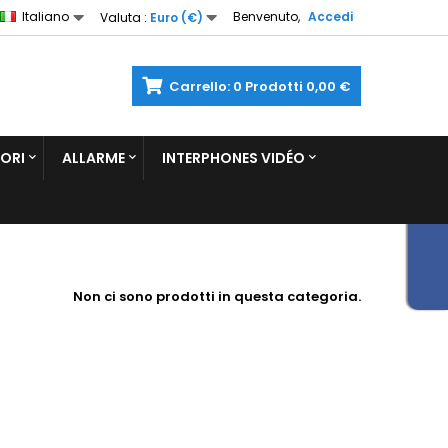
Italiano
Benvenuto,
Accedi
Valuta :
Euro (€)
Carrello:
0
Prodotti
0,00 €
ORI
ALLARME
INTERPHONES VIDÉO
Non ci sono prodotti in questa categoria.