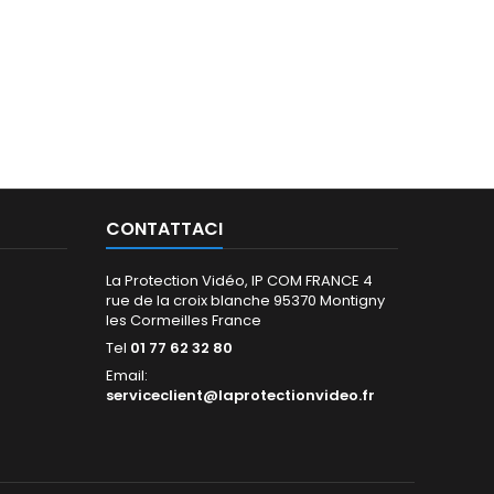
CONTATTACI
La Protection Vidéo, IP COM FRANCE 4
rue de la croix blanche 95370 Montigny
les Cormeilles France
Tel
01 77 62 32 80
Email:
serviceclient@laprotectionvideo.fr