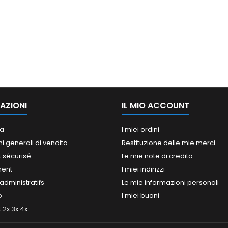
AZIONI
IL MIO ACCOUNT
a
I miei ordini
i generali di vendita
Restituzione delle mie merci
 sécurisé
Le mie note di credito
ment
I miei indirizzi
dministratifs
Le mie informazioni personali
o
I miei buoni
2x 3x 4x