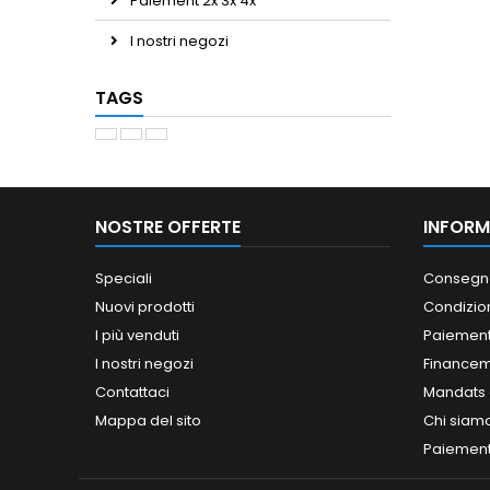
Paiement 2x 3x 4x
I nostri negozi
TAGS
NOSTRE OFFERTE
INFORM
Speciali
Consegn
Nuovi prodotti
Condizion
I più venduti
Paiement
I nostri negozi
Finance
Contattaci
Mandats a
Mappa del sito
Chi siam
Paiement 