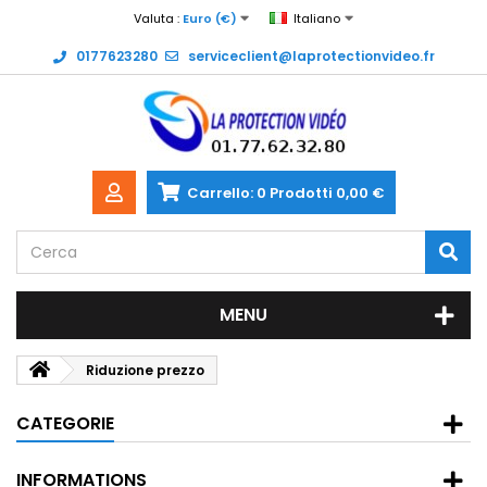
Valuta :
Euro (€)
Italiano
0177623280
serviceclient@laprotectionvideo.fr
Carrello:
0
Prodotti
0,00 €
MENU
Riduzione prezzo
CATEGORIE
INFORMATIONS