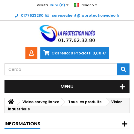
Valuta :
Euro (€)
Italiano
0177623280
serviceclient@laprotectionvideo.fr
Carrello:
0
Prodotti
0,00 €
MENU
Video sorveglianza
Tous les produits
Vision
industrielle
INFORMATIONS