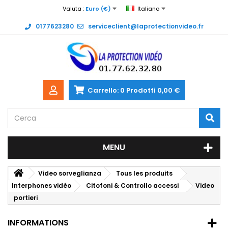
Valuta :
Euro (€)
Italiano
0177623280
serviceclient@laprotectionvideo.fr
Carrello:
0
Prodotti
0,00 €
MENU
Video sorveglianza
Tous les produits
Interphones vidéo
Citofoni & Controllo accessi
Video
portieri
INFORMATIONS