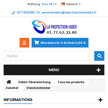
Währung :
Euro (€)
Deutsch
0177623280
serviceclient@laprotectionvideo.fr
Warenkorb:
0
Artikel
0,00 €
MENU
Video-Überwachung
Tous les produits
Zubehör
Steckverbinder
INFORMATIONS