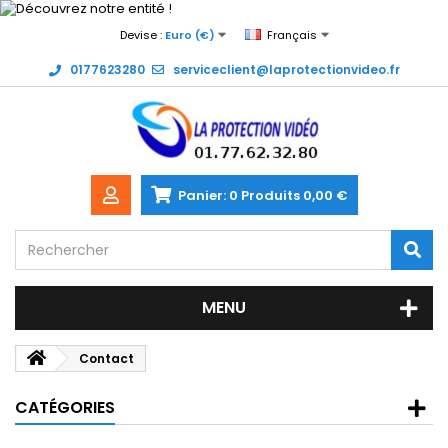
Devise :
Euro (€)
Français
0177623280
serviceclient@laprotectionvideo.fr
Panier:
0
Produits
0,00 €
MENU
Contact
CATÉGORIES