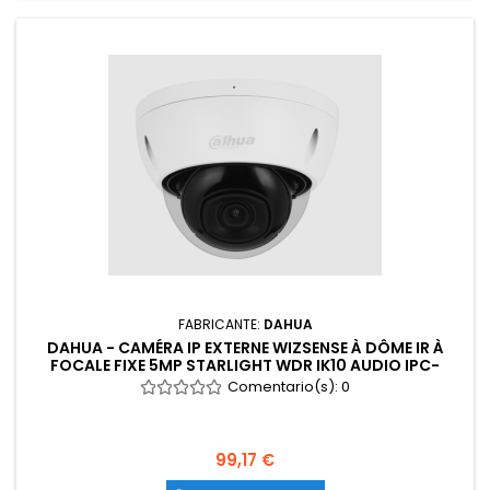
FABRICANTE:
DAHUA
DAHUA - CAMÉRA IP EXTERNE WIZSENSE À DÔME IR À
FOCALE FIXE 5MP STARLIGHT WDR IK10 AUDIO IPC-
HDBW2541E-S
Comentario(s):
0
99,17 €