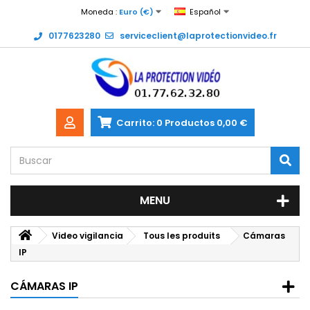
Moneda :
Euro (€)
Español
0177623280
serviceclient@laprotectionvideo.fr
Carrito:
0
Productos
0,00 €
MENU
Video vigilancia
Tous les produits
Cámaras
IP
CÁMARAS IP