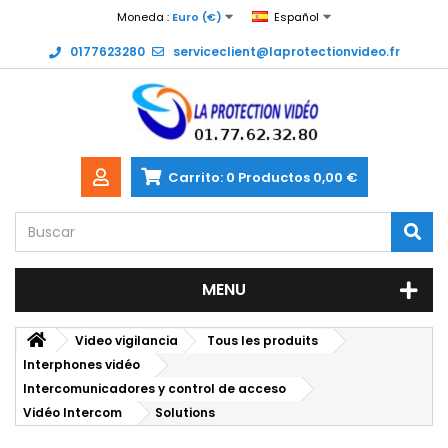
Moneda :
Euro (€)
Español
0177623280
serviceclient@laprotectionvideo.fr
Carrito:
0
Productos
0,00 €
MENU
Video vigilancia
Tous les produits
Interphones vidéo
Intercomunicadores y control de acceso
Vidéo Intercom
Solutions