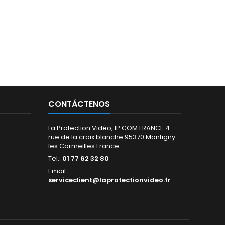
CONTÁCTENOS
La Protection Vidéo, IP COM FRANCE 4
rue de la croix blanche 95370 Montigny
les Cormeilles France
Tel.:
01 77 62 32 80
Email:
serviceclient@laprotectionvideo.fr