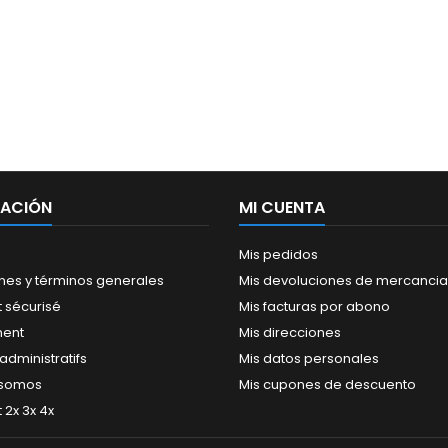
MACIÓN
MI CUENTA
Mis pedidos
nes y términos generales
Mis devoluciones de mercancia
 sécurisé
Mis facturas por abono
ment
Mis direcciones
dministratifs
Mis datos personales
 somos
Mis cupones de descuento
2x 3x 4x