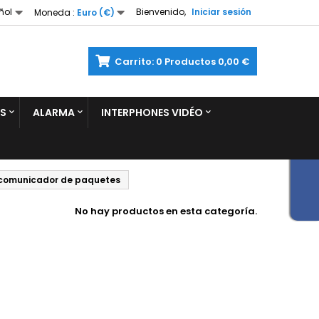
ñol
Bienvenido,
Iniciar sesión
Moneda :
Euro (€)
Carrito:
0
Productos
0,00 €
S
ALARMA
INTERPHONES VIDÉO
rcomunicador de paquetes
No hay productos en esta categoría.