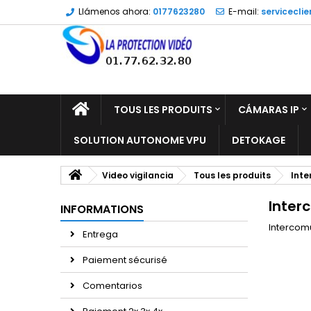
Llámenos ahora:
0177623280
E-mail:
servicecli
TOUS LES PRODUITS
CÁMARAS IP
SOLUTION AUTONOME VPU
DETOKAGE
Video vigilancia
Tous les produits
Inte
Inter
INFORMATIONS
Intercom
Entrega
Paiement sécurisé
Comentarios