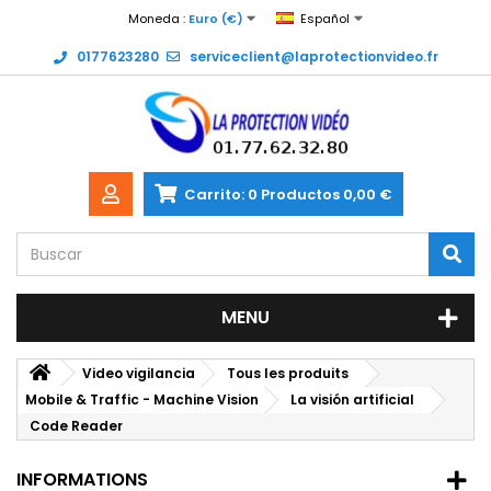
Moneda :
Euro (€)
Español
0177623280
serviceclient@laprotectionvideo.fr
Carrito:
0
Productos
0,00 €
MENU
Video vigilancia
Tous les produits
Mobile & Traffic - Machine Vision
La visión artificial
Code Reader
INFORMATIONS