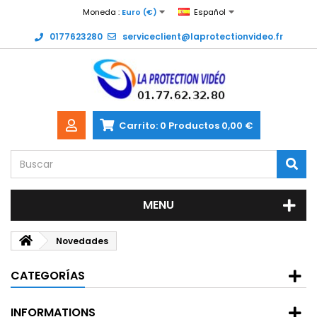
Moneda :
Euro (€)
Español
0177623280
serviceclient@laprotectionvideo.fr
Carrito:
0
Productos
0,00 €
MENU
Novedades
CATEGORÍAS
INFORMATIONS