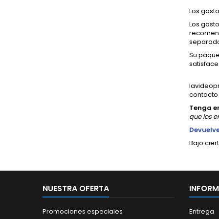
Los gasto
Los gasto
recomend
separado 
Su paquet
satisfac
lavideopr
contacto
Tenga e
que los e
Devuelv
Bajo cier
NUESTRA OFERTA
INFOR
Promociones especiales
Entrega