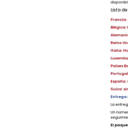
disponib
Lista d
Francia:
Bélgica:
Alemani
Reino Un
Italia: 
Luxembu
Países B
Portuga
España: 
Suiza: s
Entrega 
La entreg
Un númer
seguimie
El paque