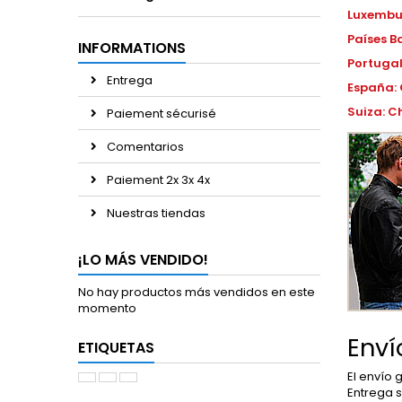
Luxembu
Países B
INFORMATIONS
Portugal
Entrega
España:
Suiza: C
Paiement sécurisé
Comentarios
Paiement 2x 3x 4x
Nuestras tiendas
¡LO MÁS VENDIDO!
No hay productos más vendidos en este
momento
Enví
ETIQUETAS
El envío 
Entrega s