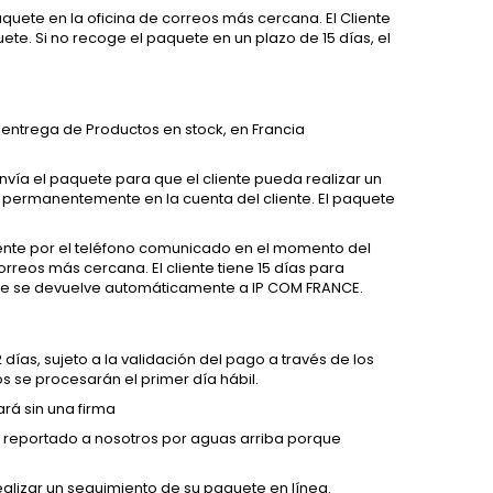
quete en la oficina de correos más cercana. El Cliente
ete. Si no recoge el paquete en un plazo de 15 días, el
 entrega de Productos en stock, en Francia
vía el paquete para que el cliente pueda realizar un
 permanentemente en la cuenta del cliente. El paquete
iente por el teléfono comunicado en el momento del
orreos más cercana. El cliente tiene 15 días para
uete se devuelve automáticamente a IP COM FRANCE.
ías, sujeto a la validación del pago a través de los
os se procesarán el primer día hábil.
rá sin una firma
r reportado a nosotros por aguas arriba porque
alizar un seguimiento de su paquete en línea.