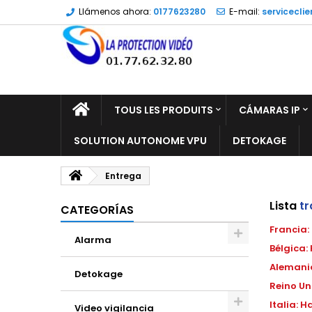
Llámenos ahora:
0177623280
E-mail:
servicecli
TOUS LES PRODUITS
CÁMARAS IP
SOLUTION AUTONOME VPU
DETOKAGE
Entrega
Lista
tr
CATEGORÍAS
Francia:
Alarma
Bélgica:
Alemani
Detokage
Reino Un
Italia: 
Video vigilancia