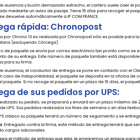
e ausencia y buzón demasiado estrecho, el cartero suele caer el pa
cado mediante un aviso de pasaje. Tiene 15 días para recoger el paqu
se devuelve automáticamente a IP COM FRANCE.
ega rápida: Chronopost
a por Chrono 13 es realizada por Chronopost sólo es posible para la
itana (excluyendo Córcega).
o de paquete se envía por correo electrónico tan pronto como se en
nto de su entrega. Este número de paquete también está disponible
a para su firma.
de ausencia, el conductor de entrega se pone en contacto con el Cl
n caso de indisponibilidad, el paquete se deposita en la oficina de c
el paquete. Si no recoge el paquete en un plazo de 15 días, el paq
ega de sus pedidos por UPS:
ealizado su pedido, se preparará y enviará en un plazo máximo de 2 d
 de UPS. Sus pedidos realizados los fines de semana o en días festiv
PS clásico su paquete tendrá un número de seguimiento y se entrega
a
: Entregado contra la firma, este método de entrega tendrá que se
do cargos adicionales.
sea el método de entrega que elija, le enviaremos un enlace para re