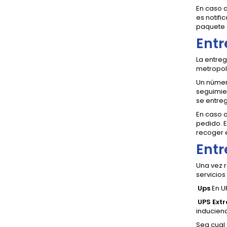
En caso d
es notifi
paquete 
Entr
La entreg
metropol
Un númer
seguimie
se entreg
En caso 
pedido. E
recoger 
Entr
Una vez r
servicios
Ups
En U
UPS Extr
inducien
Sea cual 