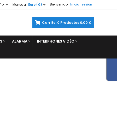
ñol
Bienvenido,
Iniciar sesión
Moneda :
Euro (€)
Carrito:
0
Productos
0,00 €
S
ALARMA
INTERPHONES VIDÉO