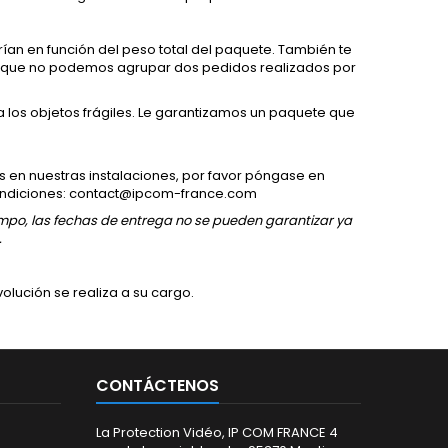
rían en función del peso total del paquete. También te
a que no podemos agrupar dos pedidos realizados por
a los objetos frágiles. Le garantizamos un paquete que
s en nuestras instalaciones, por favor póngase en
ondiciones:
contact@ipcom-france.com
empo, las fechas de entrega no se pueden garantizar ya
.
olución se realiza a su cargo.
CONTÁCTENOS
La Protection Vidéo, IP COM FRANCE 4