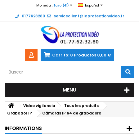
Moneda :
Euro (€)
Español
0177623280
serviceclient@laprotectionvideo.fr
Carrito:
0
Productos
0,00 €
MENU
Video vigilancia
Tous les produits
Grabador IP
Cámaras IP 64 de grabadora
INFORMATIONS