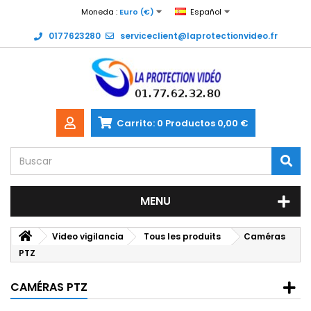
Moneda :
Euro (€)
Español
0177623280
serviceclient@laprotectionvideo.fr
Carrito:
0
Productos
0,00 €
MENU
Video vigilancia
Tous les produits
Caméras
PTZ
CAMÉRAS PTZ