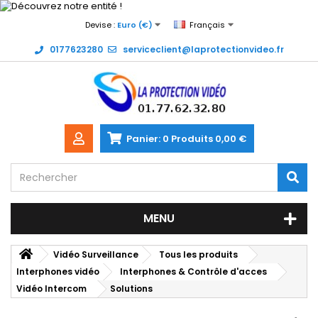
Devise :
Euro (€)
Français
0177623280
serviceclient@laprotectionvideo.fr
Panier:
0
Produits
0,00 €
MENU
Vidéo Surveillance
Tous les produits
Interphones vidéo
Interphones & Contrôle d'acces
Vidéo Intercom
Solutions