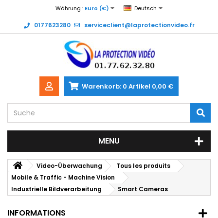
Währung :
Euro (€)
Deutsch
0177623280
serviceclient@laprotectionvideo.fr
Warenkorb:
0
Artikel
0,00 €
MENU
Video-Überwachung
Tous les produits
Mobile & Traffic - Machine Vision
Industrielle Bildverarbeitung
Smart Cameras
INFORMATIONS