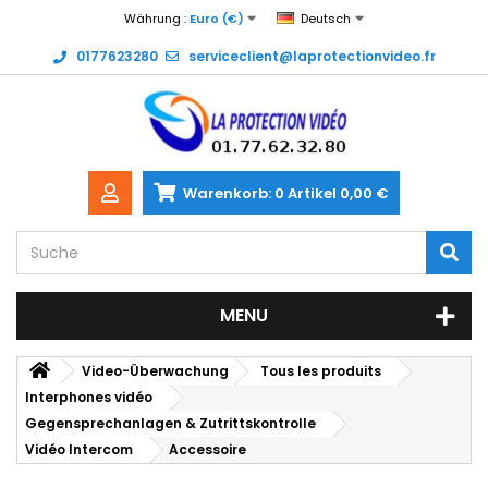
Währung :
Euro (€)
Deutsch
0177623280
serviceclient@laprotectionvideo.fr
Warenkorb:
0
Artikel
0,00 €
MENU
Video-Überwachung
Tous les produits
Interphones vidéo
Gegensprechanlagen & Zutrittskontrolle
Vidéo Intercom
Accessoire