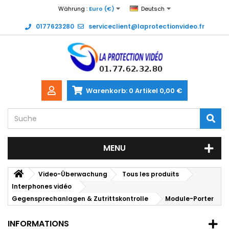
Währung :
Euro (€)
Deutsch
0177623280
serviceclient@laprotectionvideo.fr
Warenkorb:
0
Artikel
0,00 €
MENU
Video-Überwachung
Tous les produits
Interphones vidéo
Gegensprechanlagen & Zutrittskontrolle
Module-Porter
INFORMATIONS