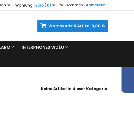
sch
Willkommen,
Anmelden
Währung :
Euro (€)
Warenkorb:
0
Artikel
0,00 €
LARM
INTERPHONES VIDÉO
Keine Artikel in dieser Kategorie.