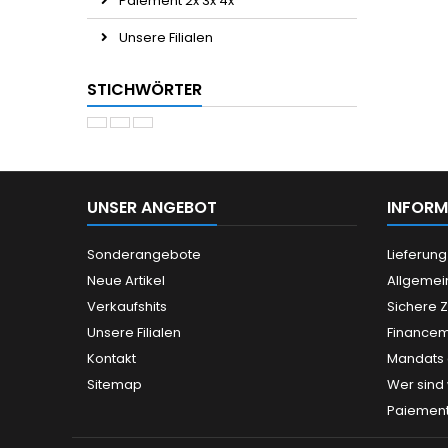
Paiement 2x 3x 4x
Unsere Filialen
STICHWÖRTER
UNSER ANGEBOT
INFORM
Sonderangebote
Lieferung
Neue Artikel
Allgemei
Verkaufshits
Sichere 
Unsere Filialen
Finance
Kontakt
Mandats a
Sitemap
Wer sind 
Paiement 