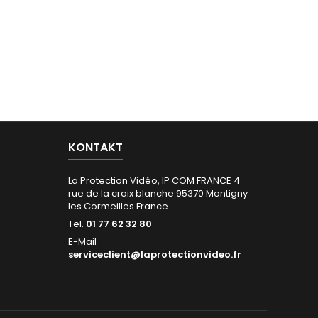
KONTAKT
La Protection Vidéo, IP COM FRANCE 4
rue de la croix blanche 95370 Montigny
les Cormeilles France
Tel.
01 77 62 32 80
E-Mail
serviceclient@laprotectionvideo.fr