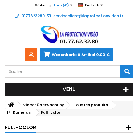
Währung :
Euro (€)
Deutsch
0177623280
serviceclient@laprotectionvideo.fr
Warenkorb:
0
Artikel
0,00 €
MENU
Video-Überwachung
Tous les produits
IP-Kameras
Full-color
FULL-COLOR