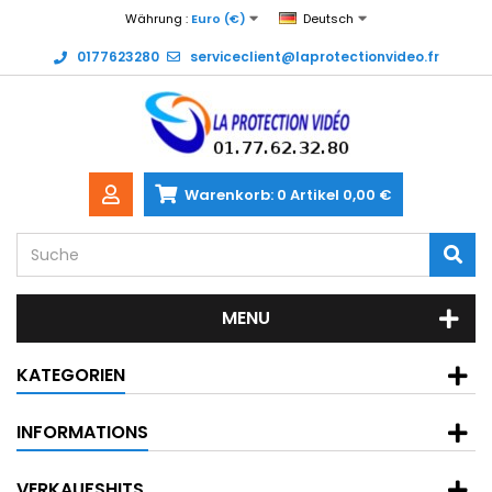
Währung :
Euro (€)
Deutsch
0177623280
serviceclient@laprotectionvideo.fr
Warenkorb:
0
Artikel
0,00 €
MENU
KATEGORIEN
INFORMATIONS
VERKAUFSHITS