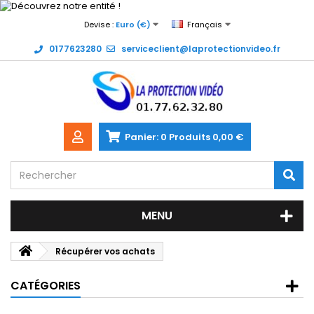
Devise :
Euro (€)
Français
0177623280
serviceclient@laprotectionvideo.fr
Panier:
0
Produits
0,00 €
MENU
Récupérer vos achats
CATÉGORIES