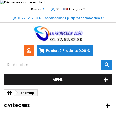
Devise :
Euro (€)
Français
0177623280
serviceclient@laprotectionvideo.fr
Panier:
0
Produits
0,00 €
MENU
sitemap
CATÉGORIES