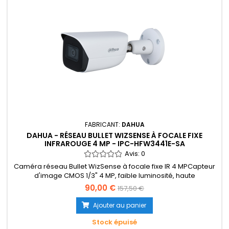
FABRICANT:
DAHUA
DAHUA - RÉSEAU BULLET WIZSENSE À FOCALE FIXE
INFRAROUGE 4 MP - IPC-HFW3441E-SA
Avis:
0
Caméra réseau Bullet WizSense à focale fixe IR 4 MPCapteur
d'image CMOS 1/3" 4 MP, faible luminosité, haute
définitionSortie maximale 4 MP (2688 × 1520) à 30 ipsCodec
90,00 €
157,50 €
H.265, taux de compression élevé, faible débit binaireLED IR
intégrée, portée IR maximale : 50 mROI, SMART
Ajouter au panier
H.264+/H.265+, codage flexible, compatible avec différents
environnements de bande...
Stock épuisé