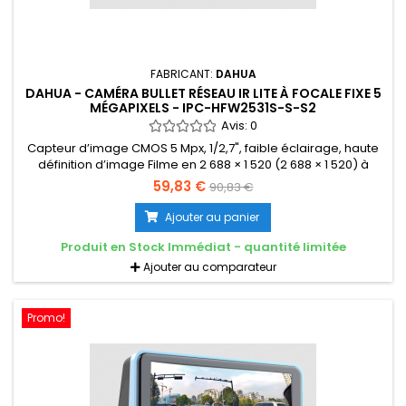
FABRICANT:
DAHUA
DAHUA - CAMÉRA BULLET RÉSEAU IR LITE À FOCALE FIXE 5
MÉGAPIXELS - IPC-HFW2531S-S-S2
Avis:
0
Capteur d’image CMOS 5 Mpx, 1/2,7", faible éclairage, haute
définition d’image Filme en 2 688 × 1 520 (2 688 × 1 520) à
25/30 ips, et prend en charge une résolution max. de 5 Mpx
59,83 €
90,83 €
(2 592 × 1 944) à 20 ips Codec H.265, taux de compression
élevé, débit binaire ultra-faible ͽ LED IR intégrée, distance IR
Ajouter au panier
max. : 30 m ROI, SMART H.264/H.265, encodage flexible,...
Produit en Stock Immédiat - quantité limitée
Ajouter au comparateur
Promo!