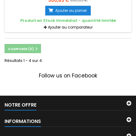
300,83 €
490,83 €
à balayage progressifEncodage double flux H.265/H.26425
images/s à 1920 x 1080Vue panoramique à 360° sans
Ajouter au panier
assemblageJour/Nuit (ICR), réduction du bruit 3D (3DNR),
balance des blancs automatique...
Produit en Stock Immédiat - quantité limitée
Ajouter au comparateur
COMPARER (
0
)
Résultats 1 - 4 sur 4.
Follow us on Facebook
NOTRE OFFRE
INFORMATIONS