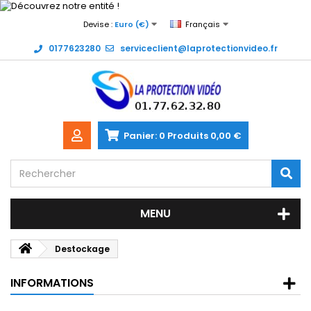
Devise :
Euro (€)
Français
0177623280
serviceclient@laprotectionvideo.fr
Panier:
0
Produits
0,00 €
MENU
Destockage
INFORMATIONS