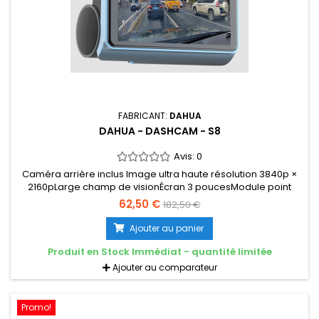
FABRICANT:
DAHUA
DAHUA - DASHCAM - S8
Avis:
0
Caméra arrière inclus Image ultra haute résolution 3840p ×
2160pLarge champ de visionÉcran 3 poucesModule point
d'accès Wi-FiCapteur G avec détection de collision et
62,50 €
182,50 €
verrouillage vidéoCompatible avec les cartes microSD
jusqu'à 128 GoApplication mobile compatible pour la
Ajouter au panier
configuration, la visualisation en direct, la recherche et la
sauvegarde des...
Produit en Stock Immédiat - quantité limitée
Ajouter au comparateur
Promo!