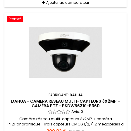
Ajouter au comparateur
Promo!
FABRICANT:
DAHUA
DAHUA - CAMÉRA RÉSEAU MULTI-CAPTEURS 3X2MP +
CAMÉRA PTZ - PSDW5631S-B360
Avis:
0
Caméra réseau multi-capteurs 3x2MP + caméra
PTZPanoramique : Trois capteurs CMOS 1/2,7" 2 mégapixels à
balayage progressifPTZ : Capteur CMOS 1/2,7" 2 mégapixels